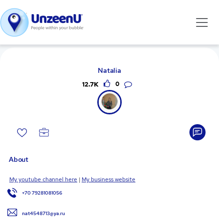
Natalia
12.7K
0
About
My youtube channel here
|
My business website
+70 79281081056
nat4548713@ya.ru