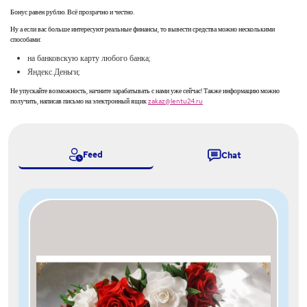
Бонус равен рублю. Всё прозрачно и честно.
Ну а если вас больше интересуют реальные финансы, то вывести средства можно несколькими
способами:
на банковскую карту любого банка;
Яндекс.Деньги;
Не упускайте возможность, начните зарабатывать с нами уже сейчас! Также информацию можно
получить, написав письмо на электронный ящик
zakaz@lentu24.ru
Feed
Chat