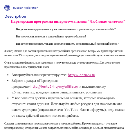
Russian Federation
Description
Партнерская программа интернет-магазина "Любимые ленточки"
Вы увлекаетесь рукоделием и у вас много знакомых, разделяющих это ваше хобби?
Вы творческая личность с широчайшим кругом общения?
Вы хотите приобретать товары бесплатно и иметь дополнительный пассивный доход?
Значит, именно для вас мы приготовили интереснейшее предложение! Теперь мы будем перечислять
на ваш счет 7% от суммы, на которую люди по вашей рекомендации что-либо купят в нашем магазине.
Станьте нашим официальным партнером и получите выгоду от сотрудничества. Для этого нужно
пройти всего лишь три простых шага:
Авторизуйтесь или зарегистрируйтесь
http://lentu24.ru
Зайдите в раздел «Партнерская
программа»
http://lentu24.ru/my/affiliate/
и нажмите кнопку
«Участвовать», предварительно ознакомившись с условиями.
У вас появится доступ к персональным ссылкам, которые необходимо
отправить своим друзьям. Используйте любые ресурсы для максимального
охвата аудитории (социальные сети, YouTube, блоги и форумы), ведь только
от ваших действий зависит итоговая прибыль.
Следить за количеством покупок вы сможете в личном кабинете. Причем проценты - это ваше
вознаграждение, которое вы можете потратить на нашем сайте, оплатив до 100% от стоимости заказа.