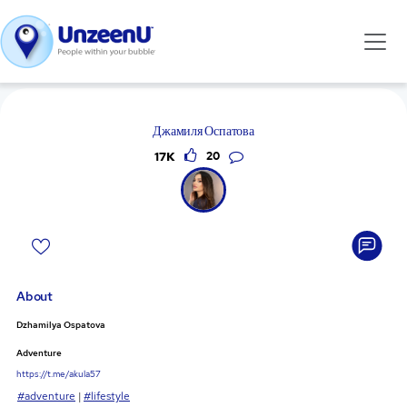
Джамиля Оспатова
17K
20
About
Dzhamilya Ospatova
Adventure
https://t.me/akula57
#adventure
|
#lifestyle