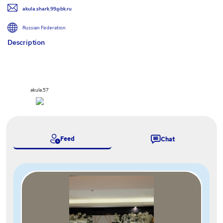
akula.shark.99@bk.ru
Russian Federation
Description
akula.57
Feed
Chat